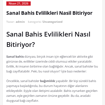
Nisan 21, 2026
Sanal Bahis Evlilikleri Nasil Bitiriyor
Yazar:
admin
kategorisi
Uncategorized
Sanal Bahis Evlilikleri Nasıl
Bitiriyor?
Sanal bahis
dünyası, birçok insan için eğlenceli bir aktivite gibi
görünse de, evlilikler üzerinde ciddi olumsuz etkiler yaratabilir.
Evlilik, iki insanın birbirine olan bağlılığıdır. Ancak, sanal bahisler bu
bağı zayıflatabilir. Peki, bu nasıl oluyor? İşte bazı nedenler:
Öncelikle, sanal bahisler
bağımlılık
yapabilir. Bir kişi sürekli bahis
yapmaya başladığında, bu durum hayatının diğer alanlarını
etkileyebilir. Eşiyle olan iletişimi azalabilir. Bahis oynarken geçirilen
zaman, eşle geçirilen zamanın önüne geçebilir. Bu da, aradaki
duygusal bağı zayıflatır.