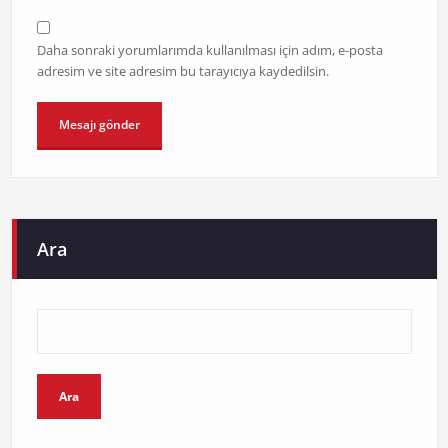
Daha sonraki yorumlarımda kullanılması için adım, e-posta
adresim ve site adresim bu tarayıcıya kaydedilsin.
Ara
Ara