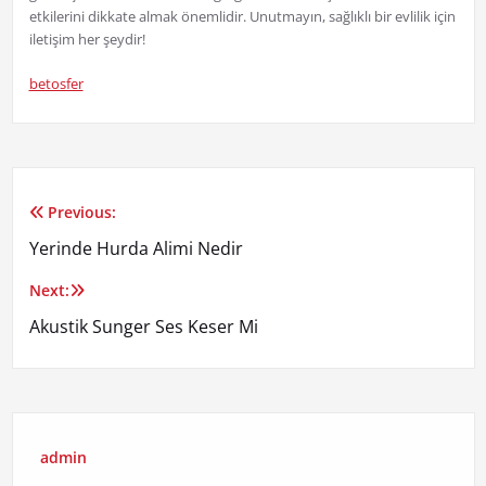
etkilerini dikkate almak önemlidir. Unutmayın, sağlıklı bir evlilik için
iletişim her şeydir!
betosfer
Previous:
Yazı
Yerinde Hurda Alimi Nedir
gezinmesi
Next:
Akustik Sunger Ses Keser Mi
admin