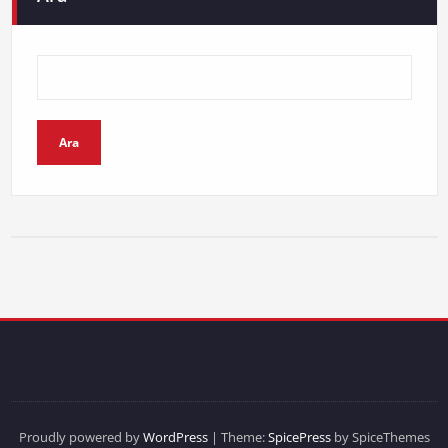
Ara
Proudly powered by
WordPress
| Theme:
SpicePress
by SpiceThemes