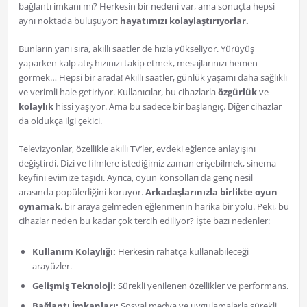
bağlantı imkanı mı? Herkesin bir nedeni var, ama sonuçta hepsi
aynı noktada buluşuyor:
hayatımızı kolaylaştırıyorlar.
Bunların yanı sıra, akıllı saatler de hızla yükseliyor. Yürüyüş
yaparken kalp atış hızınızı takip etmek, mesajlarınızı hemen
görmek… Hepsi bir arada! Akıllı saatler, günlük yaşamı daha sağlıklı
ve verimli hale getiriyor. Kullanıcılar, bu cihazlarla
özgürlük
ve
kolaylık
hissi yaşıyor. Ama bu sadece bir başlangıç. Diğer cihazlar
da oldukça ilgi çekici.
Televizyonlar, özellikle akıllı TV’ler, evdeki eğlence anlayışını
değiştirdi. Dizi ve filmlere istediğimiz zaman erişebilmek, sinema
keyfini evimize taşıdı. Ayrıca, oyun konsolları da genç nesil
arasında popülerliğini koruyor.
Arkadaşlarınızla birlikte oyun
oynamak
, bir araya gelmeden eğlenmenin harika bir yolu. Peki, bu
cihazlar neden bu kadar çok tercih ediliyor? İşte bazı nedenler:
Kullanım Kolaylığı:
Herkesin rahatça kullanabileceği
arayüzler.
Gelişmiş Teknoloji:
Sürekli yenilenen özellikler ve performans.
Bağlantı İmkanları:
Sosyal medya ve uygulamalarla sürekli