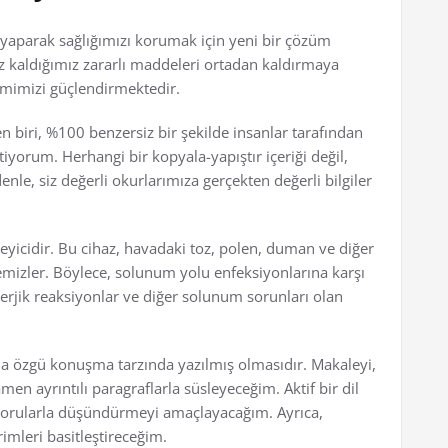
aparak sağlığımızı korumak için yeni bir çözüm
uz kaldığımız zararlı maddeleri ortadan kaldırmaya
mimizi güçlendirmektedir.
n biri, %100 benzersiz bir şekilde insanlar tarafından
iyorum. Herhangi bir kopyala-yapıştır içeriği değil,
enle, siz değerli okurlarımıza gerçekten değerli bilgiler
eyicidir. Bu cihaz, havadaki toz, polen, duman ve diğer
emizler. Böylece, solunum yolu enfeksiyonlarına karşı
lerjik reaksiyonlar ve diğer solunum sorunları olan
sana özgü konuşma tarzında yazılmış olmasıdır. Makaleyi,
men ayrıntılı paragraflarla süsleyeceğim. Aktif bir dil
e sorularla düşündürmeyi amaçlayacağım. Ayrıca,
rimleri basitleştireceğim.