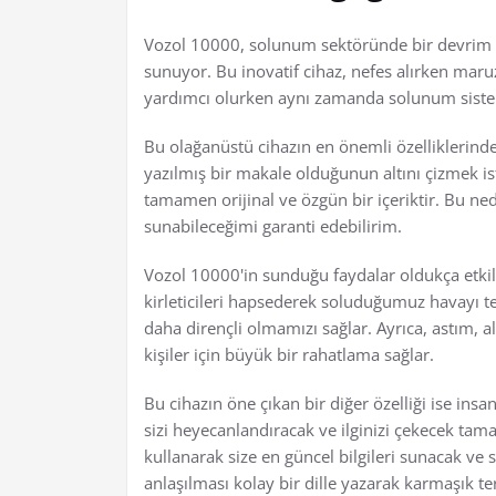
Vozol 10000, solunum sektöründe bir devrim y
sunuyor. Bu inovatif cihaz, nefes alırken mar
yardımcı olurken aynı zamanda solunum siste
Bu olağanüstü cihazın en önemli özelliklerinde
yazılmış bir makale olduğunun altını çizmek ist
tamamen orijinal ve özgün bir içeriktir. Bu ned
sunabileceğimi garanti edebilirim.
Vozol 10000'in sunduğu faydalar oldukça etkil
kirleticileri hapsederek soluduğumuz havayı t
daha dirençli olmamızı sağlar. Ayrıca, astım, a
kişiler için büyük bir rahatlama sağlar.
Bu cihazın öne çıkan bir diğer özelliği ise in
sizi heyecanlandıracak ve ilginizi çekecek tama
kullanarak size en güncel bilgileri sunacak v
anlaşılması kolay bir dille yazarak karmaşık te