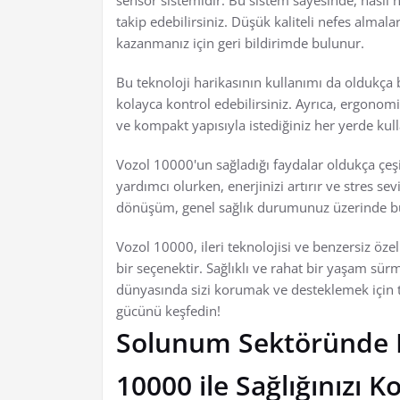
sensör sistemidir. Bu sistem sayesinde, nasıl nef
takip edebilirsiniz. Düşük kaliteli nefes almalar
kazanmanız için geri bildirimde bulunur.
Bu teknoloji harikasının kullanımı da oldukça ba
kolayca kontrol edebilirsiniz. Ayrıca, ergonomi
ve kompakt yapısıyla istediğiniz her yerde kulla
Vozol 10000'un sağladığı faydalar oldukça çeşi
yardımcı olurken, enerjinizi artırır ve stres sev
dönüşüm, genel sağlık durumunuz üzerinde büyü
Vozol 10000, ileri teknolojisi ve benzersiz öz
bir seçenektir. Sağlıklı ve rahat bir yaşam s
dünyasında sizi korumak ve desteklemek için ta
gücünü keşfedin!
Solunum Sektöründe 
10000 ile Sağlığınızı 