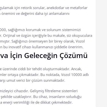
gulamak için retorik sorular, anekdotlar ve metaforlar
n önemini ve değerini daha iyi anlamalarını
00, sağlığımızı korumak ve solunum sistemimizi
. Orijinal ve özgün içeriğiyle bu makale, siz okuyuculara
ıştır. Sağlığınızı önemseyen bir birey olarak, Vozol
n bu inovatif cihazı kullanmanızı şiddetle öneririm.
ava İçin Geleceğin Çözümü
e üzerinde ciddi bir tehdit oluşturmaktadır. Ancak,
zümler ortaya çıkmaktadır. Bu noktada, Vozol 10000 adlı
e karşı umut verici bir çözüm sunmaktadır.
zleyici cihazıdır. Gelişmiş filtreleme sistemleri
r şekilde uzaklaştırır. Bu cihaz, insanların soluduğu
enerji verimliliği ile de dikkat çekmektedir.