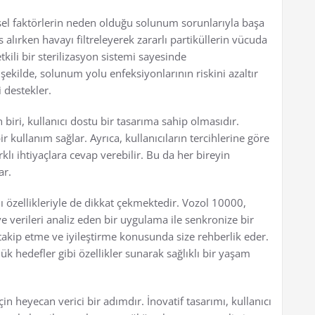
el faktörlerin neden olduğu solunum sorunlarıyla başa
s alırken havayı filtreleyerek zararlı partiküllerin vücuda
tkili bir sterilizasyon sistemi sayesinde
ekilde, solunum yolu enfeksiyonlarının riskini azaltır
i destekler.
 biri, kullanıcı dostu bir tasarıma sahip olmasıdır.
r kullanım sağlar. Ayrıca, kullanıcıların tercihlerine göre
rklı ihtiyaçlara cevap verebilir. Bu da her bireyin
ar.
ı özellikleriyle de dikkat çekmektedir. Vozol 10000,
ve verileri analiz eden bir uygulama ile senkronize bir
 takip etme ve iyileştirme konusunda size rehberlik eder.
k hedefler gibi özellikler sunarak sağlıklı bir yaşam
n heyecan verici bir adımdır. İnovatif tasarımı, kullanıcı