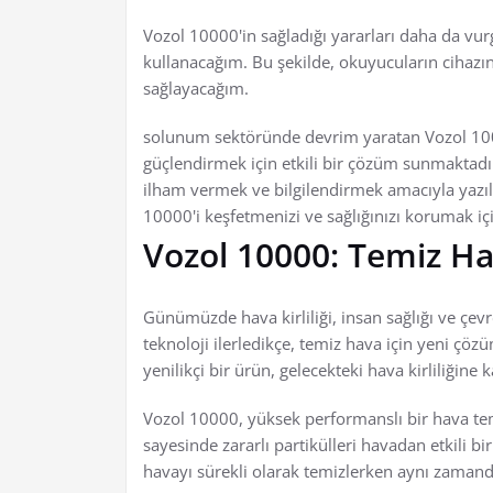
Vozol 10000'in sağladığı yararları daha da vur
kullanacağım. Bu şekilde, okuyucuların cihazı
sağlayacağım.
solunum sektöründe devrim yaratan Vozol 100
güçlendirmek için etkili bir çözüm sunmaktadır
ilham vermek ve bilgilendirmek amacıyla yazılm
10000'i keşfetmenizi ve sağlığınızı korumak içi
Vozol 10000: Temiz H
Günümüzde hava kirliliği, insan sağlığı ve çevr
teknoloji ilerledikçe, temiz hava için yeni çö
yenilikçi bir ürün, gelecekteki hava kirliliğin
Vozol 10000, yüksek performanslı bir hava temi
sayesinde zararlı partikülleri havadan etkili bi
havayı sürekli olarak temizlerken aynı zamanda 