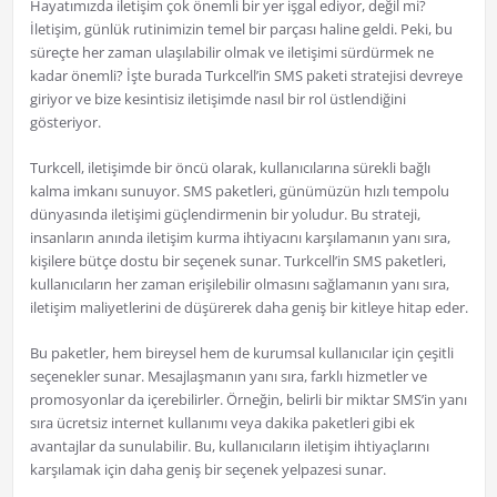
Hayatımızda iletişim çok önemli bir yer işgal ediyor, değil mi?
İletişim, günlük rutinimizin temel bir parçası haline geldi. Peki, bu
süreçte her zaman ulaşılabilir olmak ve iletişimi sürdürmek ne
kadar önemli? İşte burada Turkcell’in SMS paketi stratejisi devreye
giriyor ve bize kesintisiz iletişimde nasıl bir rol üstlendiğini
gösteriyor.
Turkcell, iletişimde bir öncü olarak, kullanıcılarına sürekli bağlı
kalma imkanı sunuyor. SMS paketleri, günümüzün hızlı tempolu
dünyasında iletişimi güçlendirmenin bir yoludur. Bu strateji,
insanların anında iletişim kurma ihtiyacını karşılamanın yanı sıra,
kişilere bütçe dostu bir seçenek sunar. Turkcell’in SMS paketleri,
kullanıcıların her zaman erişilebilir olmasını sağlamanın yanı sıra,
iletişim maliyetlerini de düşürerek daha geniş bir kitleye hitap eder.
Bu paketler, hem bireysel hem de kurumsal kullanıcılar için çeşitli
seçenekler sunar. Mesajlaşmanın yanı sıra, farklı hizmetler ve
promosyonlar da içerebilirler. Örneğin, belirli bir miktar SMS’in yanı
sıra ücretsiz internet kullanımı veya dakika paketleri gibi ek
avantajlar da sunulabilir. Bu, kullanıcıların iletişim ihtiyaçlarını
karşılamak için daha geniş bir seçenek yelpazesi sunar.