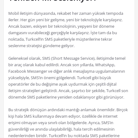
Mobil iletişim dünyasında, rekabet her zaman yüksek tempoda
ilerler. Her gün yeni bir gelişme, yeni bir teknolojiyle karşılaşırız.
Ancak bazen, eskiyen bir teknolojinin, yepyeni bir döneme
damgasını vurabileceği gerçeğiyle karşılaşırız. İşte tam da bu
noktada, Turkcell’in SMS paketleriyle müşterilerine tekrar
seslenme stratejisi gündeme geliyor.
Geleneksel olarak, SMS (Short Message Service), iletişimde temel
bir araç olarak kabul edilirdi. Ancak son yıllarda, WhatsApp,
Facebook Messenger ve diğer anlık mesajlaşma uygulamalarının
yükselişiyle, SMS’in önemi gölgelendi. Turkcell gibi büyük
operatörler de bu değişime ayak uydurmak için çeşitli dijital
iletişim stratejileri geliştirdi. Ancak, şaşırtıcı bir şekilde, Turkcell son
dönemde SMS paketlerine yeniden odaklanıyor gibi görünüyor.
Bu stratejik dönüşün ardındaki mantığı anlamak önemlidir. Birçok
kişi hala SMS kullanmaya devam ediyor, özellikle de internet
erişimi olmayan veya sınırlı olan bölgelerde. Ayrıca, SMS’in
güvenilirliği ve anında ulaşılabilirliği, hala tercih edilmesinin
nedenlerinden biridir. Turkcell’in bu noktada SMS paketlerine