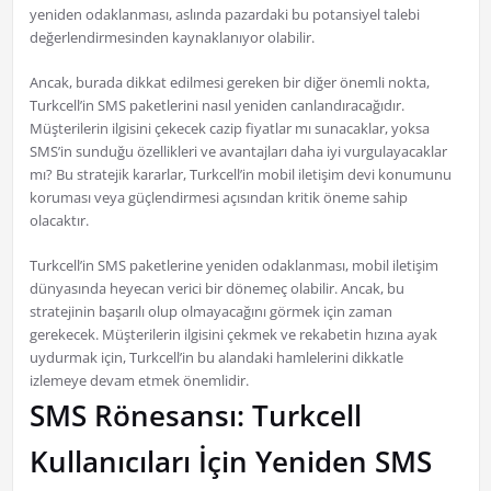
yeniden odaklanması, aslında pazardaki bu potansiyel talebi
değerlendirmesinden kaynaklanıyor olabilir.
Ancak, burada dikkat edilmesi gereken bir diğer önemli nokta,
Turkcell’in SMS paketlerini nasıl yeniden canlandıracağıdır.
Müşterilerin ilgisini çekecek cazip fiyatlar mı sunacaklar, yoksa
SMS’in sunduğu özellikleri ve avantajları daha iyi vurgulayacaklar
mı? Bu stratejik kararlar, Turkcell’in mobil iletişim devi konumunu
koruması veya güçlendirmesi açısından kritik öneme sahip
olacaktır.
Turkcell’in SMS paketlerine yeniden odaklanması, mobil iletişim
dünyasında heyecan verici bir dönemeç olabilir. Ancak, bu
stratejinin başarılı olup olmayacağını görmek için zaman
gerekecek. Müşterilerin ilgisini çekmek ve rekabetin hızına ayak
uydurmak için, Turkcell’in bu alandaki hamlelerini dikkatle
izlemeye devam etmek önemlidir.
SMS Rönesansı: Turkcell
Kullanıcıları İçin Yeniden SMS