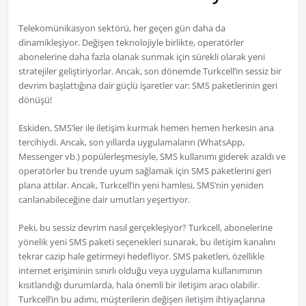
Telekomünikasyon sektörü, her geçen gün daha da
dinamikleşiyor. Değişen teknolojiyle birlikte, operatörler
abonelerine daha fazla olanak sunmak için sürekli olarak yeni
stratejiler geliştiriyorlar. Ancak, son dönemde Turkcell’in sessiz bir
devrim başlattığına dair güçlü işaretler var: SMS paketlerinin geri
dönüşü!
Eskiden, SMS’ler ile iletişim kurmak hemen hemen herkesin ana
tercihiydi. Ancak, son yıllarda uygulamaların (WhatsApp,
Messenger vb.) popülerleşmesiyle, SMS kullanımı giderek azaldı ve
operatörler bu trende uyum sağlamak için SMS paketlerini geri
plana attılar. Ancak, Turkcell’in yeni hamlesi, SMS’nin yeniden
canlanabileceğine dair umutları yeşertiyor.
Peki, bu sessiz devrim nasıl gerçekleşiyor? Turkcell, abonelerine
yönelik yeni SMS paketi seçenekleri sunarak, bu iletişim kanalını
tekrar cazip hale getirmeyi hedefliyor. SMS paketleri, özellikle
internet erişiminin sınırlı olduğu veya uygulama kullanımının
kısıtlandığı durumlarda, hala önemli bir iletişim aracı olabilir.
Turkcell’in bu adımı, müşterilerin değişen iletişim ihtiyaçlarına