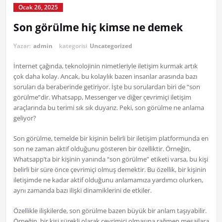
Ocak 26, 2025
Son görülme hiç kimse ne demek
Yazar:
admin
kategorisi
Uncategorized
İnternet çağında, teknolojinin nimetleriyle iletişim kurmak artık
çok daha kolay. Ancak, bu kolaylık bazen insanlar arasında bazı
soruları da beraberinde getiriyor. İşte bu sorulardan biri de “son
görülme”dir. Whatsapp, Messenger ve diğer çevrimiçi iletişim
araçlarında bu terimi sık sık duyarız. Peki, son görülme ne anlama
geliyor?
Son görülme, temelde bir kişinin belirli bir iletişim platformunda en
son ne zaman aktif olduğunu gösteren bir özelliktir. Örneğin,
Whatsapp’ta bir kişinin yanında “son görülme” etiketi varsa, bu kişi
belirli bir süre önce çevrimiçi olmuş demektir. Bu özellik, bir kişinin
iletişimde ne kadar aktif olduğunu anlamamıza yardımcı olurken,
aynı zamanda bazı ilişki dinamiklerini de etkiler.
Özellikle ilişkilerde, son görülme bazen büyük bir anlam taşıyabilir.
Örneğin, bir kişi sürekli olarak çevrimiçi olmasına rağmen mesajlara