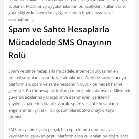
toplarlar. Mobil onay uygulamalarının bu özellikleri, kullanıcıların
güvenliği ve kullanım kolaylığı açısından büyük avantajlar
sunmaktadır.
Spam ve Sahte Hesaplarla
Mücadelede SMS Onayının
Rolü
Spam ve sahte hesaplarla mücadele, internet dünyasının en
önemli sorunları arasında yer almaktadır. Özellikle sosyal medya
platformları, spam ve sahte hesapların büyük bir hedefi haline
gelmiştir. Bu tür hesaplar, kullanıcı deneyimini olumsuz etkileyerek
güvenlik açıklarına yol açabilir ve istenmeyen içeriklerin
yayılmasına neden olabilir. Ancak, spam ve sahte hesapların
engellenmesi için etkili bir çözüm olarak SMS onayı ortaya
çıkmıştır.
SMS onayı, bir kişinin gerçek bir cep telefonu numarasıyla
kaydolması gereken çeşitli platformlarda kullanılan bir doğrulama