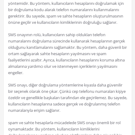
yöntemidir. Bu yöntem, kullanıcıların hesaplarını doğrulamak için
bir doğrulama kodu alarak telefon numaralarını kullanmalarını
gerektirir. Bu sayede, spam ve sahte hesapların oluşturulmasının
önüne geçilir ve kullanıcıların kimliklerinin doğruluğu sağlanır.
SMS onayının rolü, kullanıcıların sahip oldukları telefon
numaralarını doğrulama sürecinde kullanarak hesaplarının gerçek
olduğunu kanıtlamalarını sağlamaktır. Bu yöntem, daha güvenli bir
ortam sağlayarak sahte hesapların yayılmasını ve spam
faaliyetlerini azaltır. Ayrıca, kullanıcıların hesaplarını koruma altına
almalarına yardımcı olur ve istenmeyen içeriklerin yayılmasını
engeller.
SMS onayı, diğer doğrulama yöntemlerine kıyasla daha güvenilir
bir seçenek olarak öne çıkar. Çünkü cep telefonu numaraları kişiye
özeldir ve genellikle başkaları tarafından ele geçirilemez. Bu sayede,
kullanıcıların hesaplarına sadece gerçek ve doğrulanmış telefon
numaralarıyla erişim sağlanır.
spam ve sahte hesaplarla mücadelede SMS onayı önemli bir rol
oynamaktadır. Bu yöntem, kullanıcıların kimliklerini