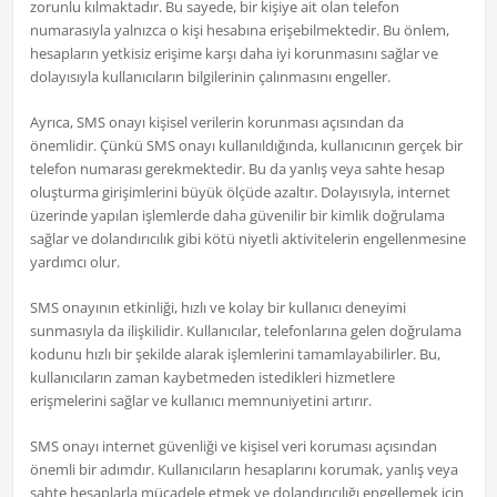
zorunlu kılmaktadır. Bu sayede, bir kişiye ait olan telefon
numarasıyla yalnızca o kişi hesabına erişebilmektedir. Bu önlem,
hesapların yetkisiz erişime karşı daha iyi korunmasını sağlar ve
dolayısıyla kullanıcıların bilgilerinin çalınmasını engeller.
Ayrıca, SMS onayı kişisel verilerin korunması açısından da
önemlidir. Çünkü SMS onayı kullanıldığında, kullanıcının gerçek bir
telefon numarası gerekmektedir. Bu da yanlış veya sahte hesap
oluşturma girişimlerini büyük ölçüde azaltır. Dolayısıyla, internet
üzerinde yapılan işlemlerde daha güvenilir bir kimlik doğrulama
sağlar ve dolandırıcılık gibi kötü niyetli aktivitelerin engellenmesine
yardımcı olur.
SMS onayının etkinliği, hızlı ve kolay bir kullanıcı deneyimi
sunmasıyla da ilişkilidir. Kullanıcılar, telefonlarına gelen doğrulama
kodunu hızlı bir şekilde alarak işlemlerini tamamlayabilirler. Bu,
kullanıcıların zaman kaybetmeden istedikleri hizmetlere
erişmelerini sağlar ve kullanıcı memnuniyetini artırır.
SMS onayı internet güvenliği ve kişisel veri koruması açısından
önemli bir adımdır. Kullanıcıların hesaplarını korumak, yanlış veya
sahte hesaplarla mücadele etmek ve dolandırıcılığı engellemek için