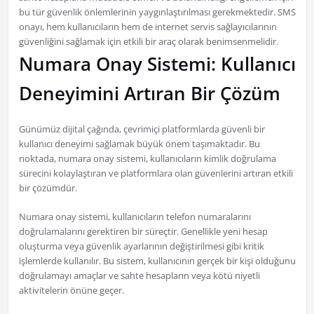
bu tür güvenlik önlemlerinin yaygınlaştırılması gerekmektedir. SMS
onayı, hem kullanıcıların hem de internet servis sağlayıcılarının
güvenliğini sağlamak için etkili bir araç olarak benimsenmelidir.
Numara Onay Sistemi: Kullanıcı
Deneyimini Artıran Bir Çözüm
Günümüz dijital çağında, çevrimiçi platformlarda güvenli bir
kullanıcı deneyimi sağlamak büyük önem taşımaktadır. Bu
noktada, numara onay sistemi, kullanıcıların kimlik doğrulama
sürecini kolaylaştıran ve platformlara olan güvenlerini artıran etkili
bir çözümdür.
Numara onay sistemi, kullanıcıların telefon numaralarını
doğrulamalarını gerektiren bir süreçtir. Genellikle yeni hesap
oluşturma veya güvenlik ayarlarının değiştirilmesi gibi kritik
işlemlerde kullanılır. Bu sistem, kullanıcının gerçek bir kişi olduğunu
doğrulamayı amaçlar ve sahte hesapların veya kötü niyetli
aktivitelerin önüne geçer.