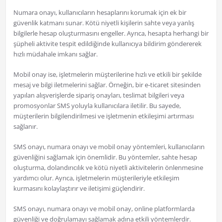
Numara onayı, kullanıcıların hesaplarını korumak için ek bir
güvenlik katmanı sunar. Kötü niyetli kişilerin sahte veya yanlış
bilgilerle hesap oluşturmasını engeller. Ayrıca, hesapta herhangi bir
şüpheli aktivite tespit edildiğinde kullanıcıya bildirim göndererek
hızlı müdahale imkanı sağlar.
Mobil onay ise, işletmelerin müşterilerine hızlı ve etkili bir şekilde
mesaj ve bilgi iletmelerini sağlar. Örneğin, bir e-ticaret sitesinden
yapılan alışverişlerde sipariş onayları, teslimat bilgileri veya
promosyonlar SMS yoluyla kullanıcılara iletilir. Bu sayede,
müşterilerin bilgilendirilmesi ve işletmenin etkileşimi artırması
sağlanır.
SMS onayı, numara onayı ve mobil onay yöntemleri, kullanıcıların
güvenliğini sağlamak için önemlidir. Bu yöntemler, sahte hesap
oluşturma, dolandırıcılık ve kötü niyetli aktivitelerin önlenmesine
yardımcı olur. Ayrıca, işletmelerin müşterileriyle etkileşim
kurmasını kolaylaştırır ve iletişimi güçlendirir.
SMS onayı, numara onayı ve mobil onay, online platformlarda
güvenliği ve doğrulamayı sağlamak adına etkili yöntemlerdir.