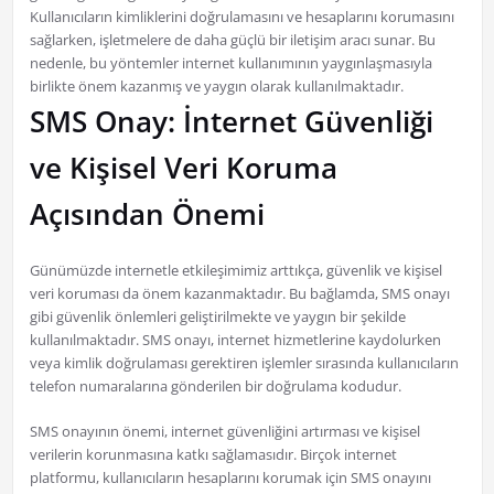
Kullanıcıların kimliklerini doğrulamasını ve hesaplarını korumasını
sağlarken, işletmelere de daha güçlü bir iletişim aracı sunar. Bu
nedenle, bu yöntemler internet kullanımının yaygınlaşmasıyla
birlikte önem kazanmış ve yaygın olarak kullanılmaktadır.
SMS Onay: İnternet Güvenliği
ve Kişisel Veri Koruma
Açısından Önemi
Günümüzde internetle etkileşimimiz arttıkça, güvenlik ve kişisel
veri koruması da önem kazanmaktadır. Bu bağlamda, SMS onayı
gibi güvenlik önlemleri geliştirilmekte ve yaygın bir şekilde
kullanılmaktadır. SMS onayı, internet hizmetlerine kaydolurken
veya kimlik doğrulaması gerektiren işlemler sırasında kullanıcıların
telefon numaralarına gönderilen bir doğrulama kodudur.
SMS onayının önemi, internet güvenliğini artırması ve kişisel
verilerin korunmasına katkı sağlamasıdır. Birçok internet
platformu, kullanıcıların hesaplarını korumak için SMS onayını