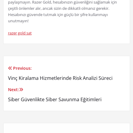
paylaşmayın. Razer Gold, hesabınızın güvenliğini sağlamak için
çeşitli önlemler alır, ancak sizin de dikkatli olmanız gerekir.
Hesabınızı güvende tutmak için güçlü bir şifre kullanmayı
unutmayın!
razer gold sat
Previous:
Yazı
Vinç Kiralama Hizmetlerinde Risk Analizi Süreci
gezinmesi
Next:
Siber Güvenlikte Siber Savunma Eğitimleri