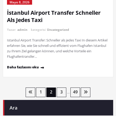
Mayıs 8, 2026
İstanbul Airport Transfer Schneller
Als Jedes Taxi
Yazar:
admin
kategorisi
Uncategorized
Istanbul Airport Transfer: Schneller als jedes Taxi In diesem Artikel
erfahren Sie, wie Sie schnell und effizient vom Flughafen Istanbul
zu Ihrem Ziel gelangen können, und welche Vorteile ein
Flughafentransfer…
Daha fazlasını oku
Yazı
1
2
3
49
…
sayfalaması
Ara