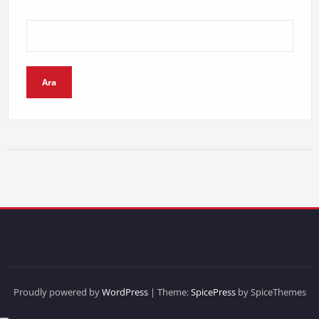
Ara
Proudly powered by
WordPress
| Theme:
SpicePress
by SpiceThemes