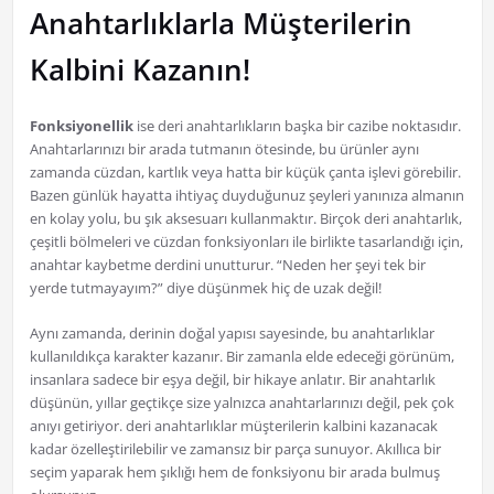
Anahtarlıklarla Müşterilerin
Kalbini Kazanın!
Fonksiyonellik
ise deri anahtarlıkların başka bir cazibe noktasıdır.
Anahtarlarınızı bir arada tutmanın ötesinde, bu ürünler aynı
zamanda cüzdan, kartlık veya hatta bir küçük çanta işlevi görebilir.
Bazen günlük hayatta ihtiyaç duyduğunuz şeyleri yanınıza almanın
en kolay yolu, bu şık aksesuarı kullanmaktır. Birçok deri anahtarlık,
çeşitli bölmeleri ve cüzdan fonksiyonları ile birlikte tasarlandığı için,
anahtar kaybetme derdini unutturur. “Neden her şeyi tek bir
yerde tutmayayım?” diye düşünmek hiç de uzak değil!
Aynı zamanda, derinin doğal yapısı sayesinde, bu anahtarlıklar
kullanıldıkça karakter kazanır. Bir zamanla elde edeceği görünüm,
insanlara sadece bir eşya değil, bir hikaye anlatır. Bir anahtarlık
düşünün, yıllar geçtikçe size yalnızca anahtarlarınızı değil, pek çok
anıyı getiriyor. deri anahtarlıklar müşterilerin kalbini kazanacak
kadar özelleştirilebilir ve zamansız bir parça sunuyor. Akıllıca bir
seçim yaparak hem şıklığı hem de fonksiyonu bir arada bulmuş