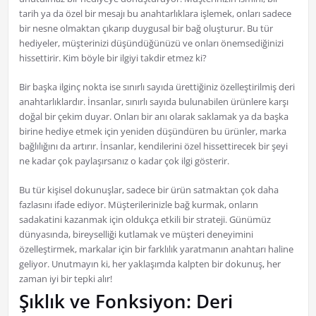
tarih ya da özel bir mesajı bu anahtarlıklara işlemek, onları sadece
bir nesne olmaktan çıkarıp duygusal bir bağ oluşturur. Bu tür
hediyeler, müşterinizi düşündüğünüzü ve onları önemsediğinizi
hissettirir. Kim böyle bir ilgiyi takdir etmez ki?
Bir başka ilginç nokta ise sınırlı sayıda ürettiğiniz özelleştirilmiş deri
anahtarlıklardır. İnsanlar, sınırlı sayıda bulunabilen ürünlere karşı
doğal bir çekim duyar. Onları bir anı olarak saklamak ya da başka
birine hediye etmek için yeniden düşündüren bu ürünler, marka
bağlılığını da artırır. İnsanlar, kendilerini özel hissettirecek bir şeyi
ne kadar çok paylaşırsanız o kadar çok ilgi gösterir.
Bu tür kişisel dokunuşlar, sadece bir ürün satmaktan çok daha
fazlasını ifade ediyor. Müşterilerinizle bağ kurmak, onların
sadakatini kazanmak için oldukça etkili bir strateji. Günümüz
dünyasında, bireyselliği kutlamak ve müşteri deneyimini
özelleştirmek, markalar için bir farklılık yaratmanın anahtarı haline
geliyor. Unutmayın ki, her yaklaşımda kalpten bir dokunuş, her
zaman iyi bir tepki alır!
Şıklık ve Fonksiyon: Deri