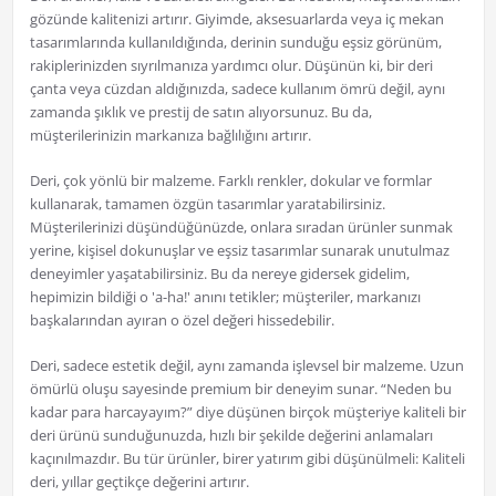
gözünde kalitenizi artırır. Giyimde, aksesuarlarda veya iç mekan
tasarımlarında kullanıldığında, derinin sunduğu eşsiz görünüm,
rakiplerinizden sıyrılmanıza yardımcı olur. Düşünün ki, bir deri
çanta veya cüzdan aldığınızda, sadece kullanım ömrü değil, aynı
zamanda şıklık ve prestij de satın alıyorsunuz. Bu da,
müşterilerinizin markanıza bağlılığını artırır.
Deri, çok yönlü bir malzeme. Farklı renkler, dokular ve formlar
kullanarak, tamamen özgün tasarımlar yaratabilirsiniz.
Müşterilerinizi düşündüğünüzde, onlara sıradan ürünler sunmak
yerine, kişisel dokunuşlar ve eşsiz tasarımlar sunarak unutulmaz
deneyimler yaşatabilirsiniz. Bu da nereye gidersek gidelim,
hepimizin bildiği o 'a-ha!' anını tetikler; müşteriler, markanızı
başkalarından ayıran o özel değeri hissedebilir.
Deri, sadece estetik değil, aynı zamanda işlevsel bir malzeme. Uzun
ömürlü oluşu sayesinde premium bir deneyim sunar. “Neden bu
kadar para harcayayım?” diye düşünen birçok müşteriye kaliteli bir
deri ürünü sunduğunuzda, hızlı bir şekilde değerini anlamaları
kaçınılmazdır. Bu tür ürünler, birer yatırım gibi düşünülmeli: Kaliteli
deri, yıllar geçtikçe değerini artırır.