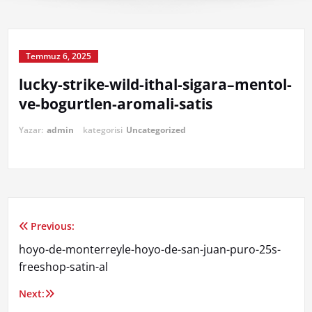
Temmuz 6, 2025
lucky-strike-wild-ithal-sigara–mentol-
ve-bogurtlen-aromali-satis
Yazar:
admin
kategorisi
Uncategorized
Previous:
Yazı
hoyo-de-monterreyle-hoyo-de-san-juan-puro-25s-
gezinmesi
freeshop-satin-al
Next: