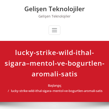
Skip
Gelişen Teknolojiler
to
content
Gelişen Teknolojiler
lucky-strike-wild-ithal-
sigara–mentol-ve-bogurtlen-
aromali-satis
Başlangıç
lucky-strike-wild-ithal-sigara–mentol-ve-bogurtlen-aromali-satis