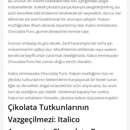
Bu ürünün en önemli özelliklerinden biri, içeriğindeki doğal
malzemelerdir. Kaliteli çikolata parçacıklarıyla zenginleştirilmiş, bu
ürün kesinlikle tatlı krizlerinizi dindirecek bir seçenektir. Ayrıca, her
diliminde sizi özel hissettirecek bir aromaya sahiptir. İtalyan
mutfağından ilham alınarak tasarlanmış olan Italico Ammezzato
Chocolate Puro, gurme deneyimini evinize taşır.
Ürünün ambalajı da göz alıcıdır. Zarif tasarımıyla her sofra için
mükemmel bir eşlikçi olur. Misafirlerinizi etkilemek veya sadece
kendinize keyifli anlar yaratmak istediğinizde, Italico Ammezzato
Chocolate Puro her zaman doğru tercih olacaktır.
Italico Ammezzato Chocolate Puro, İtalyan mutfağının özü ve
çikolata tutkunlarının beklentilerini karşılayacak bir lezzet sunar.
Eğer siz de kaliteli, doğal ve lezzetli bir ürün arıyorsanız, bu ürün
tam da aradığınız şey olabilir. Gözlerinizi kapatıp her ısırıkta
İtalya'nın sokaklarını hissedin, çikolata tadının büyüsüne kapılın!
Çikolata Tutkunlarının
Vazgeçilmezi: Italico