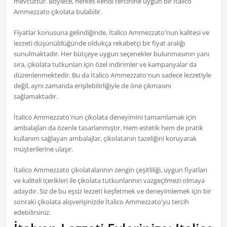
mevcuttur. Böylece, herkes kendi tercihine uygun bir İtalico
Ammezzato çikolata bulabilir.
Fiyatlar konusuna gelindiğinde, İtalico Ammezzato'nun kalitesi ve
lezzeti düşünüldüğünde oldukça rekabetçi bir fiyat aralığı
sunulmaktadır. Her bütçeye uygun seçenekler bulunmasının yanı
sıra, çikolata tutkunları için özel indirimler ve kampanyalar da
düzenlenmektedir. Bu da İtalico Ammezzato'nun sadece lezzetiyle
değil, aynı zamanda erişilebilirliğiyle de öne çıkmasını
sağlamaktadır.
İtalico Ammezzato'nun çikolata deneyimini tamamlamak için
ambalajları da özenle tasarlanmıştır. Hem estetik hem de pratik
kullanım sağlayan ambalajlar, çikolatanın tazeliğini koruyarak
müşterilerine ulaşır.
İtalico Ammezzato çikolatalarının zengin çeşitliliği, uygun fiyatları
ve kaliteli içerikleri ile çikolata tutkunlarının vazgeçilmezi olmaya
adaydır. Siz de bu eşsiz lezzeti keşfetmek ve deneyimlemek için bir
sonraki çikolata alışverişinizde İtalico Ammezzato'yu tercih
edebilirsiniz.