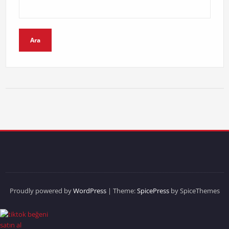
Ara
Proudly powered by
WordPress
| Theme:
SpicePress
by SpiceThemes