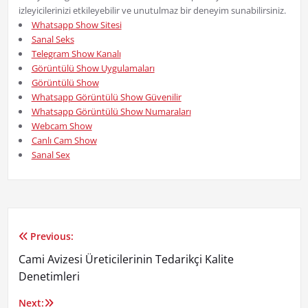
izleyicilerinizi etkileyebilir ve unutulmaz bir deneyim sunabilirsiniz.
Whatsapp Show Sitesi
Sanal Seks
Telegram Show Kanalı
Görüntülü Show Uygulamaları
Görüntülü Show
Whatsapp Görüntülü Show Güvenilir
Whatsapp Görüntülü Show Numaraları
Webcam Show
Canlı Cam Show
Sanal Sex
Previous:
Yazı
Cami Avizesi Üreticilerinin Tedarikçi Kalite
gezinmesi
Denetimleri
Next: