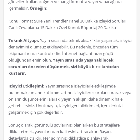
görselleri kullanacağınızı ve hangi formatta yayın yapacağınızı
içermelidir.
Örneğin:
Konu Format Süre Yeni Trendler Panel 30 Dakika İzleyici Soruları
Canlı Cevaplama 15 Dakika Özel Konuk Röportaj 20 Dakika
Teknik Altyapı:
Yayın sırasında teknik aksaklıklar yaşamak, izleyici
deneyimini olumsuz etkileyebilir. Bu nedenle, önceden tüm
ekipmanlarınızı kontrol edin. İnternet bağlantınızın güçlü
olduğundan emin olun.
Yayın sırasında yaşanabilecek
sorunları önceden düşünmek, sizi büyük bir sıkıntıdan
kurtarır.
İzleyici Etkileşimi:
Yayın sırasında izleyicilerle etkileşimde
bulunmak, onların katılımını artırır. İzleyicilere sorular sorarak veya
onların düşüncelerini alarak, yayının akışını daha dinamik hale
getirebilirsiniz. Unutmayın, izleyici geri bildirimleri, içeriklerinizi
geliştirmek için çok değerlidir.
Sonuç olarak, görüntülü şovlarınızı planlarken bu stratejilere
dikkat etmek, yayınlarınızın kalitesini artıracaktır. Başarı,
detaylarda gizlidir. Her adımınızı dikkatlice planlayarak,