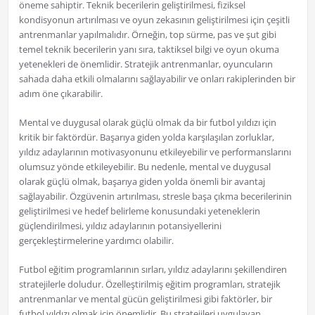
öneme sahiptir. Teknik becerilerin geliştirilmesi, fiziksel
kondisyonun artırılması ve oyun zekasının geliştirilmesi için çeşitli
antrenmanlar yapılmalıdır. Örneğin, top sürme, pas ve şut gibi
temel teknik becerilerin yanı sıra, taktiksel bilgi ve oyun okuma
yetenekleri de önemlidir. Stratejik antrenmanlar, oyuncuların
sahada daha etkili olmalarını sağlayabilir ve onları rakiplerinden bir
adım öne çıkarabilir.
Mental ve duygusal olarak güçlü olmak da bir futbol yıldızı için
kritik bir faktördür. Başarıya giden yolda karşılaşılan zorluklar,
yıldız adaylarının motivasyonunu etkileyebilir ve performanslarını
olumsuz yönde etkileyebilir. Bu nedenle, mental ve duygusal
olarak güçlü olmak, başarıya giden yolda önemli bir avantaj
sağlayabilir. Özgüvenin artırılması, stresle başa çıkma becerilerinin
geliştirilmesi ve hedef belirleme konusundaki yeteneklerin
güçlendirilmesi, yıldız adaylarının potansiyellerini
gerçekleştirmelerine yardımcı olabilir.
Futbol eğitim programlarının sırları, yıldız adaylarını şekillendiren
stratejilerle doludur. Özelleştirilmiş eğitim programları, stratejik
antrenmanlar ve mental gücün geliştirilmesi gibi faktörler, bir
futbol yıldızı olmak için önemlidir. Bu stratejileri uygulayan