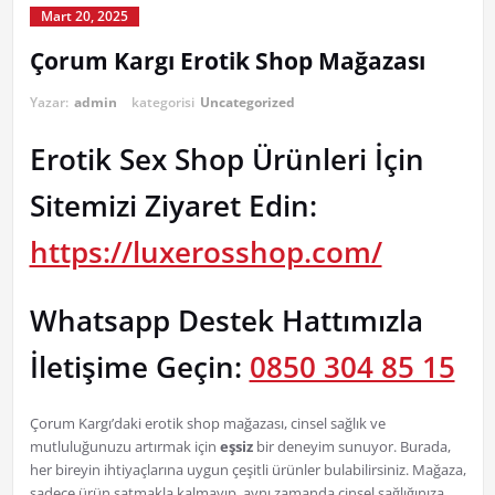
Mart 20, 2025
Çorum Kargı Erotik Shop Mağazası
Yazar:
admin
kategorisi
Uncategorized
Erotik Sex Shop Ürünleri İçin
Sitemizi Ziyaret Edin:
https://luxerosshop.com/
Whatsapp Destek Hattımızla
İletişime Geçin:
0850 304 85 15
Çorum Kargı’daki erotik shop mağazası, cinsel sağlık ve
mutluluğunuzu artırmak için
eşsiz
bir deneyim sunuyor. Burada,
her bireyin ihtiyaçlarına uygun çeşitli ürünler bulabilirsiniz. Mağaza,
sadece ürün satmakla kalmayıp, aynı zamanda cinsel sağlığınıza