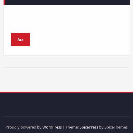
Ara
Proudly powered by
WordPress
| Theme:
SpicePress
by SpiceThemes